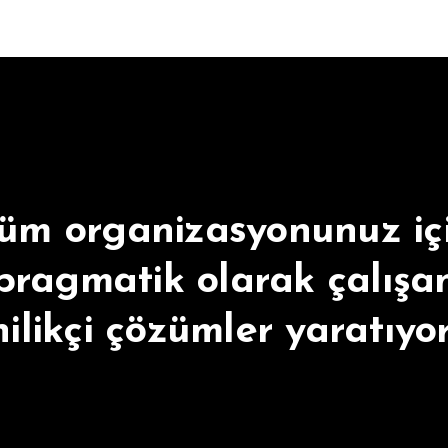
üm organizasyonunuz iç
pragmatik olarak çalışa
ilikçi çözümler yaratıyo