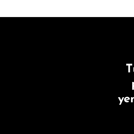
T
yen