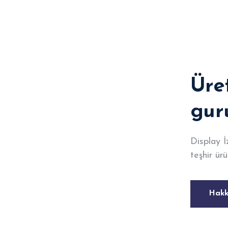
Üret
gur
Display İ
teşhir ürü
Hakk