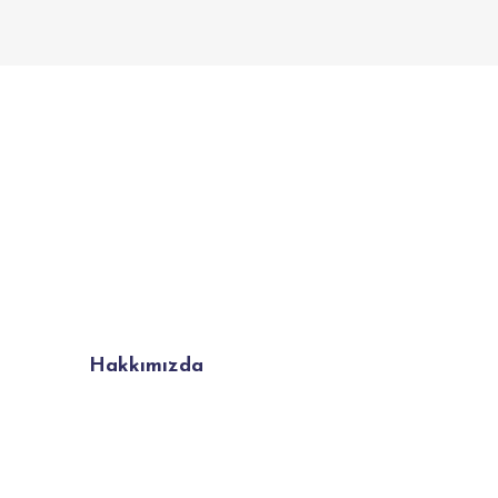
Hakkımızda
daha fazla bilgi edinin.
urumsal işbirlikleri ve t
play projeleriniz için biz